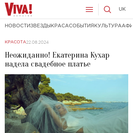
UK
НОВОСТИ
ЗВЕЗДЫ
КРАСА
СОБЫТИЯ
КУЛЬТУРА
АФ
22.08.2024
КРАСОТА
Неожиданно! Екатерина Кухар
надела свадебное платье