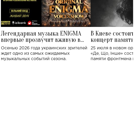
Легендарная музыка ENIGMA
В Киеве состои
впервые прозвучит вживую в
концерт памят
Украине: где состоится концерт
Клименко: более
Осенью 2026 года украинских зрителей
25 июля в новом op
исполнят песн
ждет одно из самых ожидаемых
«Де, Що, Інше» сос
музыкальных событий сезона.
памяти фронтмена
Михаила Клименко. 
особенный музыкал
посвященный артист
стало символом ис
настоящей любви.