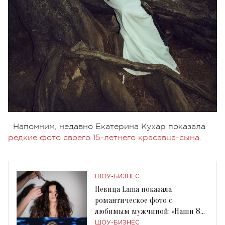
Напомним, недавно Екатерина Кухар показала
редкие фото своего 15-летнего красавца-сына
.
ШОУ-БИЗНЕС
Певица Lama показала
романтическое фото с
любимым мужчиной: «Наши 8
лет любви»
ШОУ-БИЗНЕС