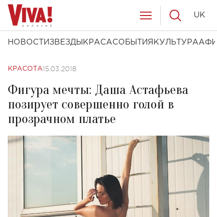
UK
НОВОСТИ
ЗВЕЗДЫ
КРАСА
СОБЫТИЯ
КУЛЬТУРА
АФ
15.03.2018
КРАСОТА
Фигура мечты: Даша Астафьева
позирует совершенно голой в
прозрачном платье