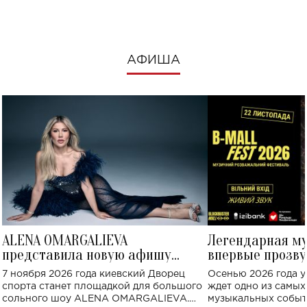
АФИША
ALENA OMARGALIEVA
Легендарная м
представила новую афишу
впервые прозву
большого концерта во Дворце
Украине: где со
7 ноября 2026 года киевский Дворец
Осенью 2026 года у
спорта
спорта станет площадкой для большого
ждет одно из самы
сольного шоу ALENA OMARGALIEVA.
музыкальных событ