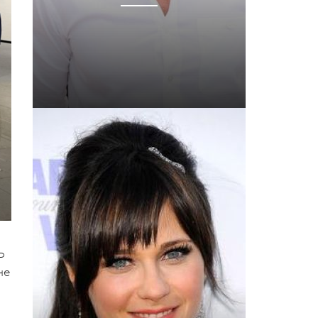
и
P
не