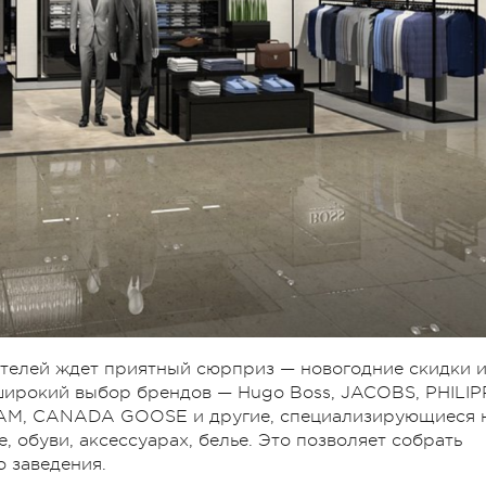
телей ждет приятный сюрприз — новогодние скидки 
широкий выбор брендов — Hugo Boss, JACOBS, PHILIP
KHAM, CANADA GOOSE и другие, специализирующиеся 
е, обуви, аксессуарах, белье. Это позволяет собрать
о заведения.