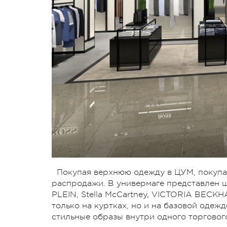
Покупая верхнюю одежду в ЦУМ, покупа
распродажи. В универмаге представлен 
PLEIN, Stella McCartney, VICTORIA BEC
только на куртках, но и на базовой одежд
стильные образы внутри одного торговог