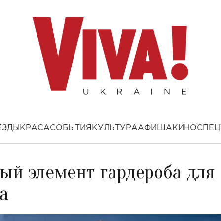
ЕЗДЫ
КРАСА
СОБЫТИЯ
КУЛЬТУРА
АФИША
КИНО
СПЕЦ
вый элемент гардероба для
а