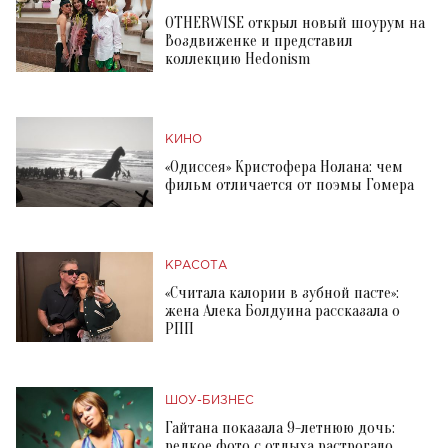
OTHERWISE открыл новый шоурум на
Воздвиженке и представил
коллекцию Hedonism
КИНО
«Одиссея» Кристофера Нолана: чем
фильм отличается от поэмы Гомера
КРАСОТА
«Считала калории в зубной пасте»:
жена Алека Болдуина рассказала о
РПП
ШОУ-БИЗНЕС
Гайтана показала 9-летнюю дочь:
редкое фото с отдыха растрогало