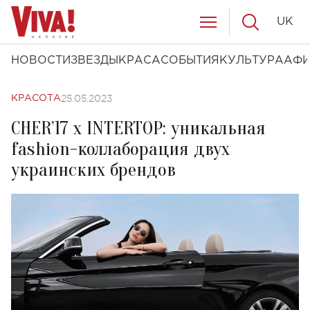
UK
НОВОСТИ
ЗВЕЗДЫ
КРАСА
СОБЫТИЯ
КУЛЬТУРА
АФ
25.05.2023
КРАСОТА
CHER’17 x INTERTOP: уникальная
fashion-коллаборация двух
украинских брендов