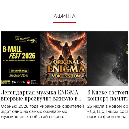
АФИША
Легендарная музыка ENIGMA
В Киеве состои
впервые прозвучит вживую в
концерт памят
Украине: где состоится концерт
Клименко: более
Осенью 2026 года украинских зрителей
25 июля в новом op
исполнят песн
ждет одно из самых ожидаемых
«Де, Що, Інше» сос
музыкальных событий сезона.
памяти фронтмена
Михаила Клименко. 
особенный музыкал