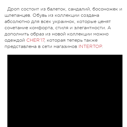
Дроп состоит из балеток, сандалий, босоножек и
шлепанцев. Обувь из коллекции создана
абсолютно для всех украинок, которые ценят
сочетание комфорта, стиля и элегантности. А
дополнить образ из новой коллекции можно
одеждой
CHER’17
, которая теперь также
представлена в сети магазинов
INTERTOP
.