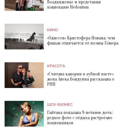
Воздвиженке и представил
коллекцию Hedonism
КИНО
«Одиссея» Кристофера Нолана: чем
фильм отличается от поэмы Гомера
КРАСОТА
«Считала калории в зубной пасте»:
жена Алека Болдуина рассказала о
РПП
ШОУ-БИЗНЕС
Гайтана показала 9-летнюю дочь:
редкое фото с отдыха растрогало
поклонников