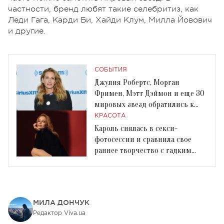
частности, бренд любят такие селебритиз, как
Леди Гага, Карди Би, Хайди Клум, Милла Йовович
и другие.
СОБЫТИЯ
Джулия Робертс, Морган
Фримен, Мэтт Дэймон и еще 30
мировых звезд обратились к
украинцам
КРАСОТА
Кароль снялась в секси-
фотосессии и сравнила свое
раннее творчество с гадким
утенком: Наивные песни
МИЛА ДОНЧУК
Редактор Viva.ua