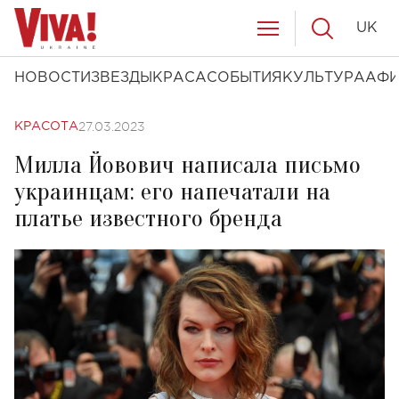
UK
НОВОСТИ
ЗВЕЗДЫ
КРАСА
СОБЫТИЯ
КУЛЬТУРА
АФ
27.03.2023
КРАСОТА
Милла Йовович написала письмо
украинцам: его напечатали на
платье известного бренда