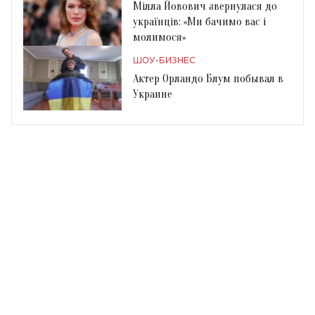
Мілла Йовович звернулася до
українців: «Ми бачимо вас і
молимося»
ШОУ-БИЗНЕС
Актер Орландо Блум побывал в
Украине