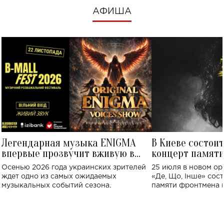
АФИША
Легендарная музыка ENIGMA
В Киеве состои
впервые прозвучит вживую в
концерт памят
Украине: где состоится концерт
Клименко: более
Осенью 2026 года украинских зрителей
25 июля в новом op
исполнят песн
ждет одно из самых ожидаемых
«Де, Що, Інше» сос
музыкальных событий сезона.
памяти фронтмена
Михаила Клименко. 
особенный музыкал
посвященный артист
стало символом ис