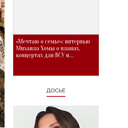
«Мечтаю о семье»: интервью
Михаила Хомы о планах,
концертах для ВСУ и
изменениях во время войны
ДОСЬЕ