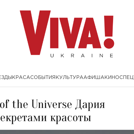
ЕЗДЫ
КРАСА
СОБЫТИЯ
КУЛЬТУРА
АФИША
КИНО
СПЕЦ
f the Universe Дария
секретами красоты