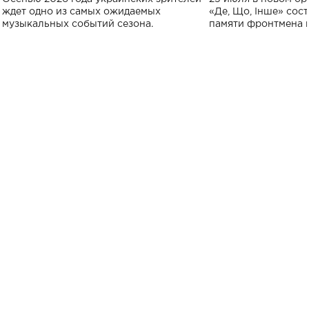
исполнят песн
ждет одно из самых ожидаемых
«Де, Що, Інше» сос
музыкальных событий сезона.
памяти фронтмена
Михаила Клименко. 
особенный музыкал
посвященный артист
стало символом ис
настоящей любви.