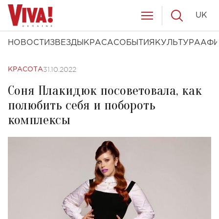
UK
НОВОСТИ
ЗВЕЗДЫ
КРАСА
СОБЫТИЯ
КУЛЬТУРА
АФ
31.10.2022
КРАСОТА
Соня Плакидюк посоветовала, как
полюбить себя и побороть
комплексы