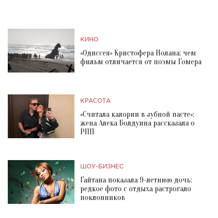
КИНО
«Одиссея» Кристофера Нолана: чем
фильм отличается от поэмы Гомера
КРАСОТА
«Считала калории в зубной пасте»:
жена Алека Болдуина рассказала о
РПП
ШОУ-БИЗНЕС
Гайтана показала 9-летнюю дочь:
редкое фото с отдыха растрогало
поклонников