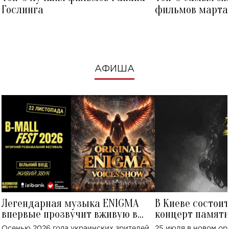
Гослинга
фильмов марта 
посмотреть в к
АФИША
Легендарная музыка ENIGMA
В Киеве состои
впервые прозвучит вживую в
концерт памят
Украине: где состоится концерт
Клименко: более
Осенью 2026 года украинских зрителей
25 июля в новом op