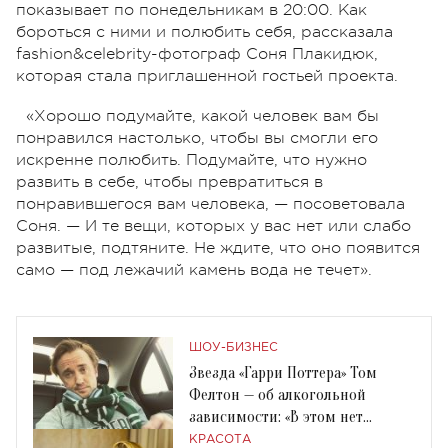
показывает по понедельникам в 20:00. Как
бороться с ними и полюбить себя, рассказала
fashion&celebrity-фотограф Соня Плакидюк,
которая стала приглашенной гостьей проекта.
«Хорошо подумайте, какой человек вам бы
понравился настолько, чтобы вы смогли его
искренне полюбить. Подумайте, что нужно
развить в себе, чтобы превратиться в
понравившегося вам человека, — посоветовала
Соня. — И те вещи, которых у вас нет или слабо
развитые, подтяните. Не ждите, что оно появится
само — под лежачий камень вода не течет».
ШОУ-БИЗНЕС
Звезда «Гарри Поттера» Том
Фелтон — об алкогольной
зависимости: «В этом нет
ничего постыдного»
КРАСОТА