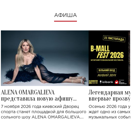
АФИША
ALENA OMARGALIEVA
Легендарная м
представила новую афишу
впервые прозву
большого концерта во Дворце
Украине: где со
7 ноября 2026 года киевский Дворец
Осенью 2026 года у
спорта
спорта станет площадкой для большого
ждет одно из самы
сольного шоу ALENA OMARGALIEVA.
музыкальных событ
Концерт получил символичное название
«Не пьяная — влюбленная».