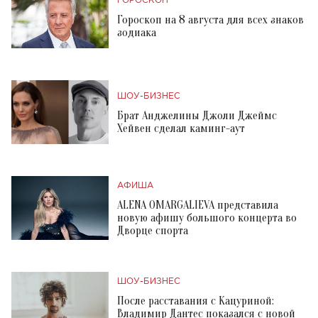
ГОРОСКОП
Гороскоп на 8 августа для всех знаков
зодиака
ШОУ-БИЗНЕС
Брат Анджелины Джоли Джеймс
Хейвен сделал каминг-аут
АФИША
ALENA OMARGALIEVA представила
новую афишу большого концерта во
Дворце спорта
ШОУ-БИЗНЕС
После расставания с Кацуриной:
Владимир Дантес показался с новой