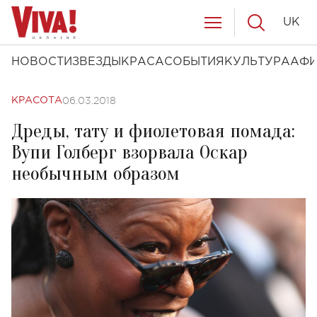
UK
НОВОСТИ
ЗВЕЗДЫ
КРАСА
СОБЫТИЯ
КУЛЬТУРА
АФ
06.03.2018
КРАСОТА
Дреды, тату и фиолетовая помада:
Вупи Голберг взорвала Оскар
необычным образом