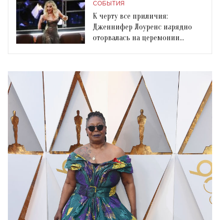
"Оскара"
СОБЫТИЯ
К черту все приличия:
Дженнифер Лоуренс изрядно
оторвалась на церемонии
"Оскар"