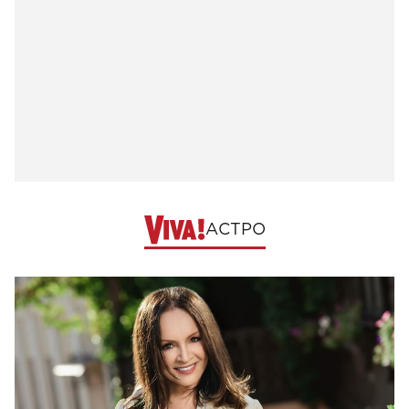
АСТРО