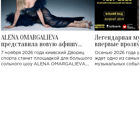
ALENA OMARGALIEVA
Легендарная м
представила новую афишу
впервые прозву
большого концерта во Дворце
Украине: где со
7 ноября 2026 года киевский Дворец
Осенью 2026 года у
спорта
спорта станет площадкой для большого
ждет одно из самы
сольного шоу ALENA OMARGALIEVA.
музыкальных событ
Концерт получил символичное название
«Не пьяная — влюбленная».