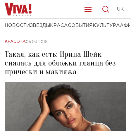
UK
НОВОСТИ
ЗВЕЗДЫ
КРАСА
СОБЫТИЯ
КУЛЬТУРА
АФ
05.03.2018
КРАСОТА
Такая, как есть: Ирина Шейк
снялась для обложки глянца без
прически и макияжа