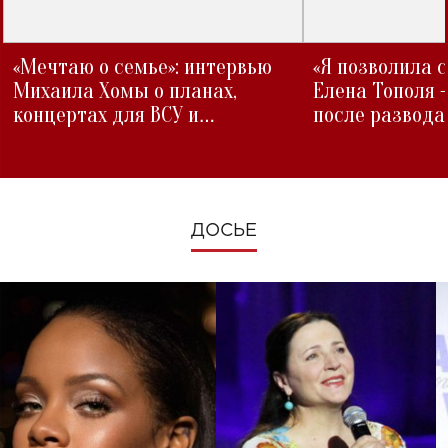
«Мечтаю о семье»: интервью
«Я позволила 
Михаила Хомы о планах,
Елена Тополя 
концертах для ВСУ и
после развода
изменениях во время войны
ДОСЬЕ