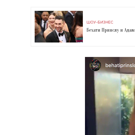
ШОУ-БИЗНЕС
Бехати Принслу и Адам