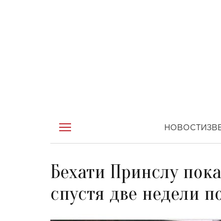
НОВОСТИ
ЗВ
Бехати Принслу пок
спустя две недели п