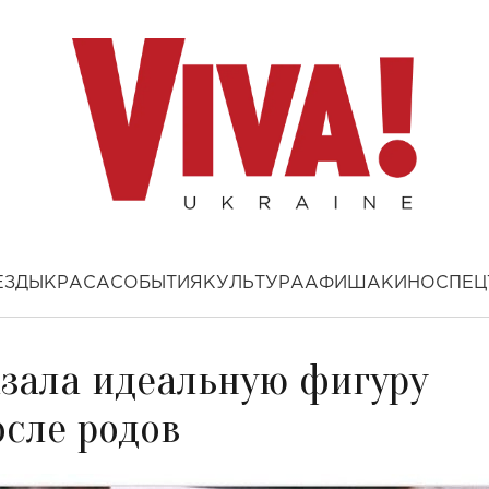
ЕЗДЫ
КРАСА
СОБЫТИЯ
КУЛЬТУРА
АФИША
КИНО
СПЕЦ
азала идеальную фигуру
осле родов