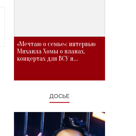
«Мечтаю о семье»: интервью
Михаила Хомы о планах,
концертах для ВСУ и
изменениях во время войны
ДОСЬЕ