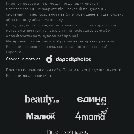
Інтернет-ресурсів – пряме для пошукових систем
гіперпосилання, не закрите від індексації пошуковими
системами. Гіперпосилання має бути розміщене в підзаголовку
або першому абзаці матеріалу.
Передрук, копіювання, відтворення або інше використання
матеріалів, які містять посилання на rexfeatures.com або
depositphotos.com, суворо заборонені.
Материалы с пометками
!
и
P
розміщені на правах реклами.
Редакція не несе відповідальності за достовірність цієї
інформації.
Стоковые фото от:
Правила использования сайта
Политика конфиденциальности
Редакционная политика