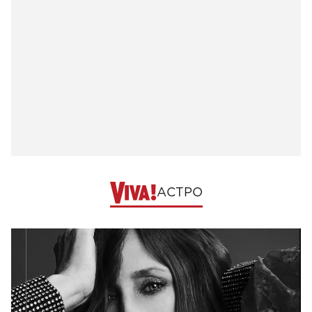
АСТРО