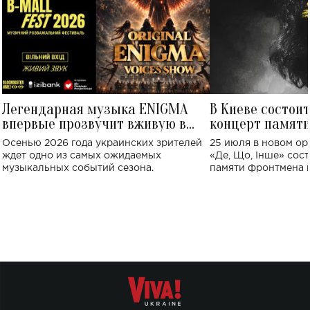
Легендарная музыка ENIGMA
В Киеве состои
впервые прозвучит вживую в
концерт памят
Украине: где состоится концерт
Клименко: более
Осенью 2026 года украинских зрителей
25 июля в новом op
исполнят песн
ждет одно из самых ожидаемых
«Де, Що, Інше» сос
музыкальных событий сезона.
памяти фронтмена
Михаила Клименко. 
особенный музыкал
посвященный артист
стало символом ис
настоящей любви.