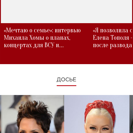
«Мечтаю о семье»: интервью
«Я позволила 
Михаила Хомы о планах,
Елена Тополя 
концертах для ВСУ и
после развода
изменениях во время войны
ДОСЬЕ