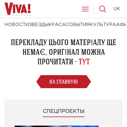
UK
НОВОСТИ
ЗВЕЗДЫ
КРАСА
СОБЫТИЯ
КУЛЬТУРА
АФ
ПЕРЕКЛАДУ ЦЬОГО МАТЕРІАЛУ ЩЕ
НЕМАЄ, ОРИГІНАЛ МОЖНА
ПРОЧИТАТИ -
ТУТ
НА ГЛАВНУЮ
СПЕЦПРОЕКТЫ