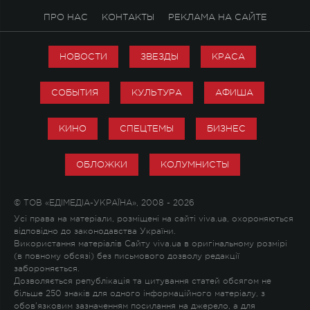
ПРО НАС
КОНТАКТЫ
РЕКЛАМА НА САЙТЕ
НОВОСТИ
ЗВЕЗДЫ
КРАСА
СОБЫТИЯ
КУЛЬТУРА
АФИША
КИНО
СПЕЦТЕМЫ
БИЗНЕС
ОБЛОЖКИ
КОЛУМНИСТЫ
© ТОВ «ЕДІМЕДІА-УКРАЇНА», 2008 - 2026
Усі права на матеріали, розміщені на сайті viva.ua, охороняються
відповідно до законодавства України.
Використання матеріалів Сайту viva.ua в оригінальному розмірі
(в повному обсязі) без письмового дозволу редакції
забороняється.
Дозволяється републікація та цитування статей обсягом не
більше 250 знаків для одного інформаційного матеріалу, з
обов'язковим зазначенням посилання на джерело, а для