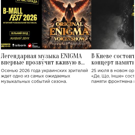
Легендарная музыка ENIGMA
В Киеве состои
впервые прозвучит вживую в
концерт памят
Украине: где состоится концерт
Клименко: более
Осенью 2026 года украинских зрителей
25 июля в новом op
исполнят песн
ждет одно из самых ожидаемых
«Де, Що, Інше» сос
музыкальных событий сезона.
памяти фронтмена
Михаила Клименко. 
особенный музыкал
посвященный артист
стало символом ис
настоящей любви.