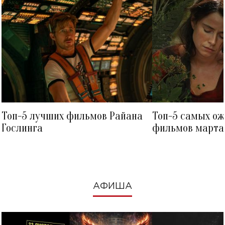
Топ-5 лучших фильмов Райана
Топ-5 самых о
Гослинга
фильмов марта 
посмотреть в к
АФИША