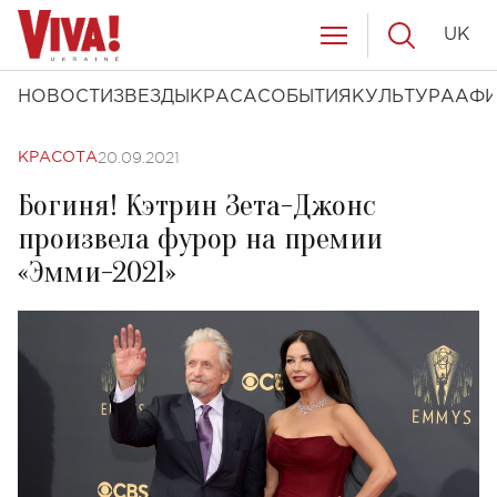
UK
НОВОСТИ
ЗВЕЗДЫ
КРАСА
СОБЫТИЯ
КУЛЬТУРА
АФ
20.09.2021
КРАСОТА
Богиня! Кэтрин Зета-Джонс
произвела фурор на премии
«Эмми-2021»