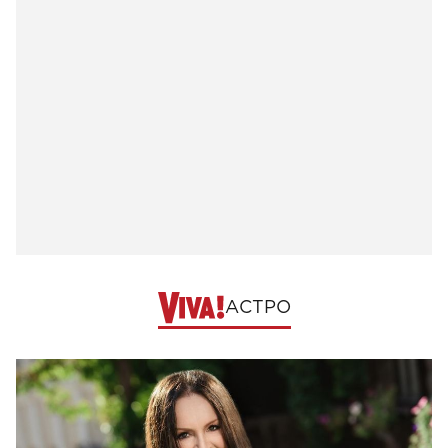
АСТРО