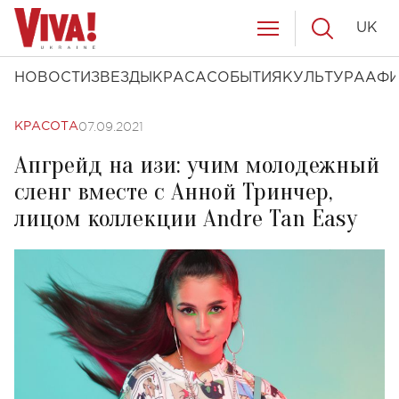
UK
НОВОСТИ
ЗВЕЗДЫ
КРАСА
СОБЫТИЯ
КУЛЬТУРА
АФ
07.09.2021
КРАСОТА
Апгрейд на изи: учим молодежный
сленг вместе с Анной Тринчер,
лицом коллекции Andre Tan Easy