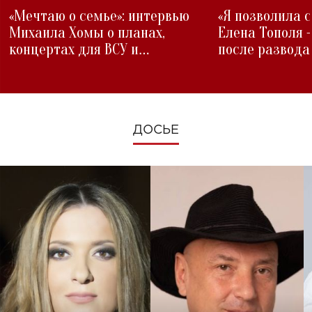
«Мечтаю о семье»: интервью
«Я позволила 
Михаила Хомы о планах,
Елена Тополя 
концертах для ВСУ и
после развода
изменениях во время войны
ДОСЬЕ