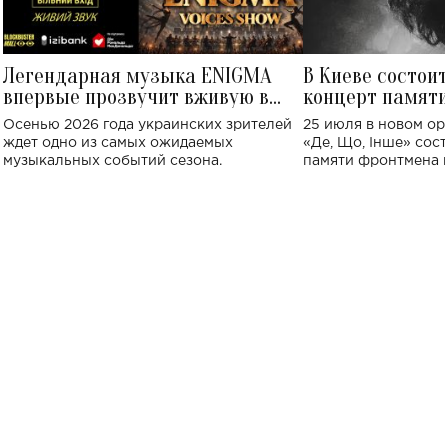
Легендарная музыка ENIGMA
В Киеве состои
впервые прозвучит вживую в
концерт памят
Украине: где состоится концерт
Клименко: более
Осенью 2026 года украинских зрителей
25 июля в новом op
исполнят песн
ждет одно из самых ожидаемых
«Де, Що, Інше» сос
музыкальных событий сезона.
памяти фронтмена
Михаила Клименко. 
особенный музыкал
посвященный артист
стало символом ис
настоящей любви.