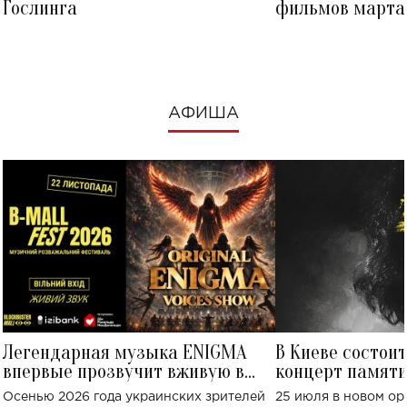
Гослинга
фильмов марта 
посмотреть в к
АФИША
Легендарная музыка ENIGMA
В Киеве состои
впервые прозвучит вживую в
концерт памят
Украине: где состоится концерт
Клименко: более
Осенью 2026 года украинских зрителей
25 июля в новом op