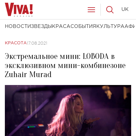
UK
НОВОСТИ
ЗВЕЗДЫ
КРАСА
СОБЫТИЯ
КУЛЬТУРА
АФ
17.08.2021
КРАСОТА
Экстремальное мини: LOBODA в
эксклюзивном мини-комбинезоне
Zuhair Murad