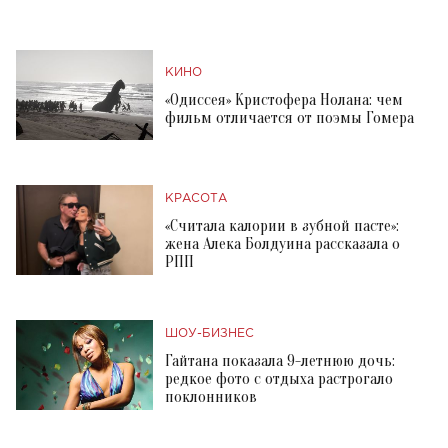
КИНО
«Одиссея» Кристофера Нолана: чем
фильм отличается от поэмы Гомера
КРАСОТА
«Считала калории в зубной пасте»:
жена Алека Болдуина рассказала о
РПП
ШОУ-БИЗНЕС
Гайтана показала 9-летнюю дочь:
редкое фото с отдыха растрогало
поклонников