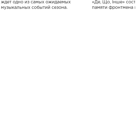
исполнят песн
ждет одно из самых ожидаемых
«Де, Що, Інше» сос
музыкальных событий сезона.
памяти фронтмена
Михаила Клименко. 
особенный музыкал
посвященный артист
стало символом ис
настоящей любви.