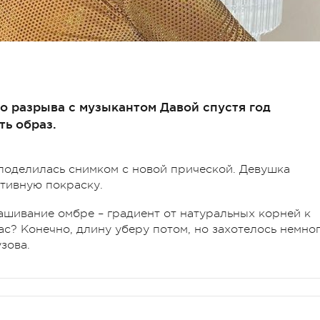
о разрыва с музыкантом Давой спустя год
ь образ.
 поделилась снимком с новой прической. Девушка
тивную покраску.
ашивание омбре – градиент от натуральных корней к
час? Конечно, длину уберу потом, но захотелось немно
зова.