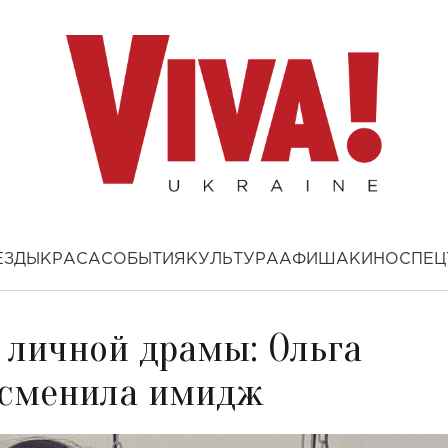
ЕЗДЫ
КРАСА
СОБЫТИЯ
КУЛЬТУРА
АФИША
КИНО
СПЕЦ
 личной драмы: Ольга
 сменила имидж