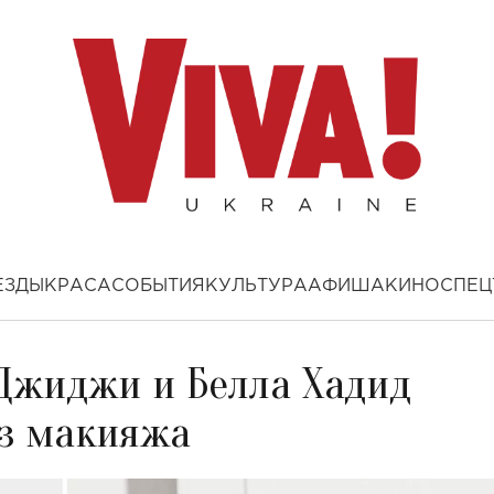
ЕЗДЫ
КРАСА
СОБЫТИЯ
КУЛЬТУРА
АФИША
КИНО
СПЕЦ
 Джиджи и Белла Хадид
з макияжа