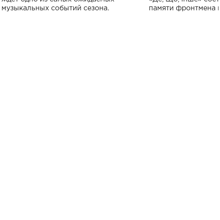
музыкальных событий сезона.
памяти фронтмена
Михаила Клименко. 
особенный музыкал
посвященный артист
стало символом ис
настоящей любви.