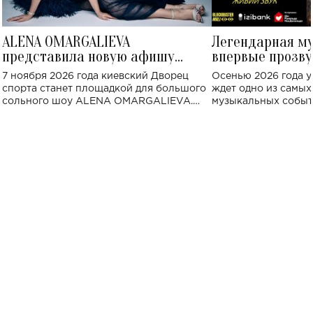
ALENA OMARGALIEVA
Легендарная м
представила новую афишу
впервые прозву
большого концерта во Дворце
Украине: где со
7 ноября 2026 года киевский Дворец
Осенью 2026 года у
спорта
спорта станет площадкой для большого
ждет одно из самы
сольного шоу ALENA OMARGALIEVA.
музыкальных событ
Концерт получил символичное название
«Не пьяная — влюбленная».