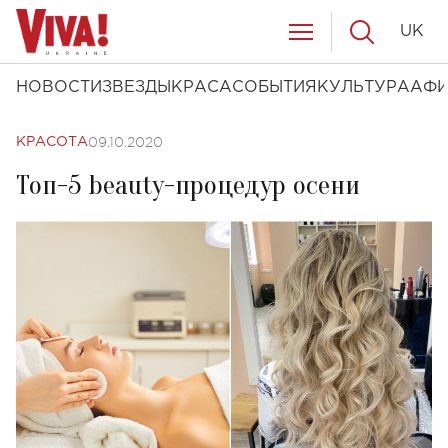
UK
НОВОСТИ
ЗВЕЗДЫ
КРАСА
СОБЫТИЯ
КУЛЬТУРА
АФ
09.10.2020
КРАСОТА
Топ-5 beauty-процедур осени