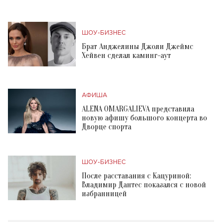
ШОУ-БИЗНЕС
Брат Анджелины Джоли Джеймс
Хейвен сделал каминг-аут
АФИША
ALENA OMARGALIEVA представила
новую афишу большого концерта во
Дворце спорта
ШОУ-БИЗНЕС
После расставания с Кацуриной:
Владимир Дантес показался с новой
избранницей