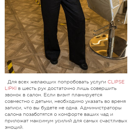
Для всех желающих попробовать услуги
CLIPSE
LIPKI
в шесть рук достаточно лишь совершить
звонок в салон. Если визит планируется
совместно с детьми, необходимо указать во время
записи, что вы будете не одна. Администраторы
салона позаботятся о комфорте ваших чад и
приложат максимум усилий для самых счастливых
эмоций.