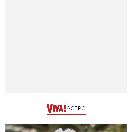
АСТРО