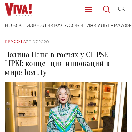
UK
НОВОСТИ
ЗВЕЗДЫ
КРАСА
СОБЫТИЯ
КУЛЬТУРА
АФ
30.07.2020
КРАСОТА
Полина Неня в гостях у CLIPSE
LIPKI: концепция инноваций в
мире beauty