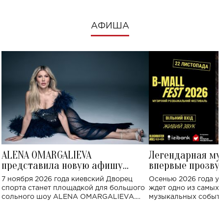
АФИША
ALENA OMARGALIEVA
Легендарная м
представила новую афишу
впервые прозву
большого концерта во Дворце
Украине: где со
7 ноября 2026 года киевский Дворец
Осенью 2026 года у
спорта
спорта станет площадкой для большого
ждет одно из самы
сольного шоу ALENA OMARGALIEVA.
музыкальных событ
Концерт получил символичное название
«Не пьяная — влюбленная».