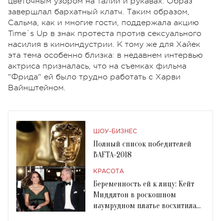
цветочным узором на талии и рукавах. Образ
завершлал бархатный клатч. Таким образом,
Сальма, как и многие гости, поддержала акцию
Time`s Up в знак протеста против сексуального
насилия в киноиндустрии. К тому же для Хайек
эта тема особенно близка: в недавнем интервью
актриса призналась, что на съемках фильма
"Фрида" ей было трудно работать с Харви
Вайнштейном.
ШОУ-БИЗНЕС
Полный список победителей
BAFTA-2018
КРАСОТА
Беременность ей к лицу: Кейт
Миддлтон в роскошном
изумрудном платье восхитила
гостей на BAFTA-2018