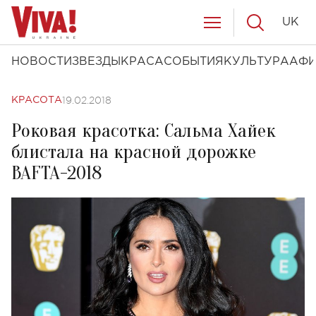
UK
НОВОСТИ
ЗВЕЗДЫ
КРАСА
СОБЫТИЯ
КУЛЬТУРА
АФ
19.02.2018
КРАСОТА
Роковая красотка: Сальма Хайек
блистала на красной дорожке
BAFTA-2018