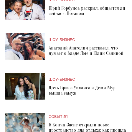
ШОУ-БИЗНЕС
Юрий Горбунов раскрыл, общается ли
сейчас с Потапом
ШОУ-БИЗНЕС
Анатолий Анатолич рассказал, что
думает о Владе Яме и Юлии Саниной
ШОУ-БИЗНЕС
Дочь Брюса Уиллиса и Деми Мур
вышла замуж
СОБЫТИЯ
В Конча-Заспе открыли новое
пространство для отдыха: как прошла