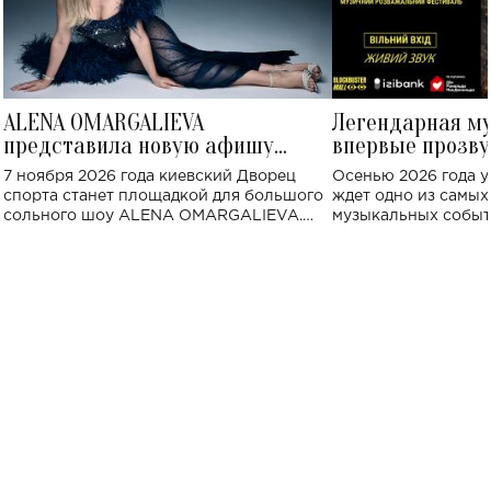
ALENA OMARGALIEVA
Легендарная м
представила новую афишу
впервые прозву
большого концерта во Дворце
Украине: где со
7 ноября 2026 года киевский Дворец
Осенью 2026 года у
спорта
спорта станет площадкой для большого
ждет одно из самы
сольного шоу ALENA OMARGALIEVA.
музыкальных событ
Концерт получил символичное название
«Не пьяная — влюбленная».