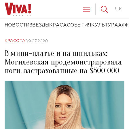
UK
НОВОСТИ
ЗВЕЗДЫ
КРАСА
СОБЫТИЯ
КУЛЬТУРА
АФ
09.07.2020
КРАСОТА
В мини-платье и на шпильках:
Могилевская продемонстрировала
ноги, застрахованные на $500 000