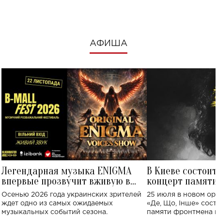
АФИША
Легендарная музыка ENIGMA
В Киеве состои
впервые прозвучит вживую в
концерт памят
Украине: где состоится концерт
Клименко: более
Осенью 2026 года украинских зрителей
25 июля в новом op
исполнят песн
ждет одно из самых ожидаемых
«Де, Що, Інше» сос
музыкальных событий сезона.
памяти фронтмена