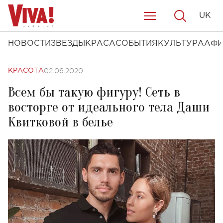
UK
НОВОСТИ
ЗВЕЗДЫ
КРАСА
СОБЫТИЯ
КУЛЬТУРА
АФ
02.06.2020
КРАСОТА
Всем бы такую фигуру! Сеть в
восторге от идеального тела Даши
Квитковой в белье