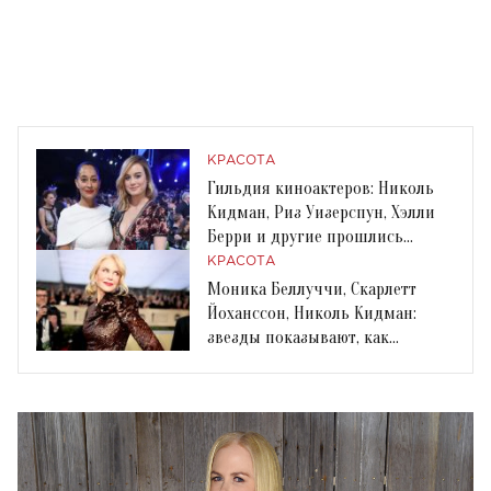
КРАСОТА
Гильдия киноактеров: Николь
Кидман, Риз Уизерспун, Хэлли
Берри и другие прошлись
красной дорожкой
КРАСОТА
Моника Беллуччи, Скарлетт
Йоханссон, Николь Кидман:
звезды показывают, как
правильно носить пайетки