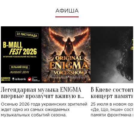
АФИША
Легендарная музыка ENIGMA
В Киеве состои
впервые прозвучит вживую в
концерт памят
Украине: где состоится концерт
Клименко: более
Осенью 2026 года украинских зрителей
25 июля в новом op
исполнят песн
ждет одно из самых ожидаемых
«Де, Що, Інше» сос
музыкальных событий сезона.
памяти фронтмена
Михаила Клименко. 
особенный музыкал
посвященный артист