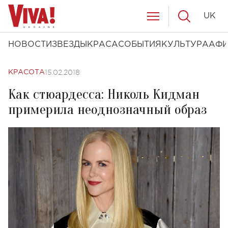
UK
НОВОСТИ
ЗВЕЗДЫ
КРАСА
СОБЫТИЯ
КУЛЬТУРА
АФ
15.02.2018
КРАСОТА
Как стюардесса: Николь Кидман
примерила неоднозначный образ