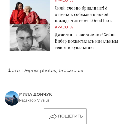
КРАСОТА
Сияй, словно бриллиант! 5
оттенков соблазна в новой
помаде-тинте от L'Orеal Paris
КРАСОТА
Джастин - счастливчик! Хейли
Бибер похвасталась идеальным
телом в купальнике
Фото: Depositphotos, brocard.ua
МИЛА ДОНЧУК
Редактор Viva.ua
ПОШЕРИТЬ