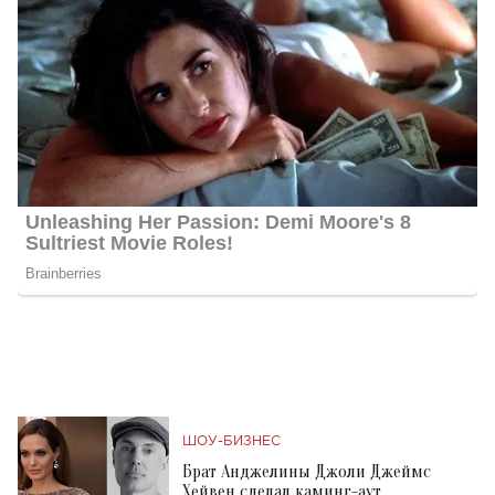
ШОУ-БИЗНЕС
Брат Анджелины Джоли Джеймс
Хейвен сделал каминг-аут