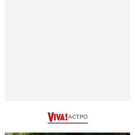
АСТРО