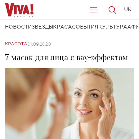
UK
НОВОСТИ
ЗВЕЗДЫ
КРАСА
СОБЫТИЯ
КУЛЬТУРА
АФ
01.09.2020
КРАСОТА
7 масок для лица с вау-эффектом