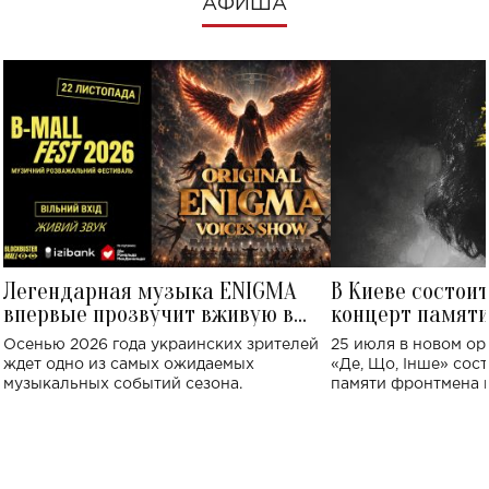
АФИША
Легендарная музыка ENIGMA
В Киеве состои
впервые прозвучит вживую в
концерт памят
Украине: где состоится концерт
Клименко: более
Осенью 2026 года украинских зрителей
25 июля в новом op
исполнят песн
ждет одно из самых ожидаемых
«Де, Що, Інше» сос
музыкальных событий сезона.
памяти фронтмена
Михаила Клименко. 
особенный музыкал
посвященный артист
стало символом ис
настоящей любви.