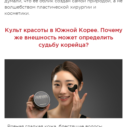
думали, что ее облик создан самой природой, а не
волшебством пластической хирургии и
косметики.
Культ красоты в Южной Корее. Почему
же внешность может определить
судьбу корейца?
Ровная гладкая кожа, блестящие волосы,