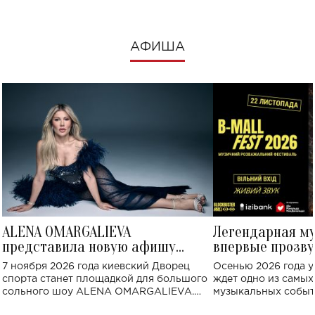
АФИША
ALENA OMARGALIEVA
Легендарная м
представила новую афишу
впервые прозву
большого концерта во Дворце
Украине: где со
7 ноября 2026 года киевский Дворец
Осенью 2026 года у
спорта
спорта станет площадкой для большого
ждет одно из самы
сольного шоу ALENA OMARGALIEVA.
музыкальных событ
Концерт получил символичное название