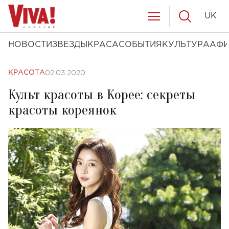
UK
НОВОСТИ
ЗВЕЗДЫ
КРАСА
СОБЫТИЯ
КУЛЬТУРА
АФ
02.03.2020
КРАСОТА
Культ красоты в Корее: секреты
красоты кореянок