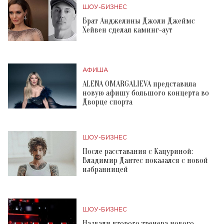
ШОУ-БИЗНЕС
Брат Анджелины Джоли Джеймс
Хейвен сделал каминг-аут
АФИША
ALENA OMARGALIEVA представила
новую афишу большого концерта во
Дворце спорта
ШОУ-БИЗНЕС
После расставания с Кацуриной:
Владимир Дантес показался с новой
избранницей
ШОУ-БИЗНЕС
Назвали второго тренера нового