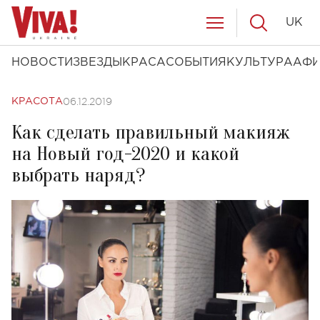
UK
НОВОСТИ
ЗВЕЗДЫ
КРАСА
СОБЫТИЯ
КУЛЬТУРА
АФ
06.12.2019
КРАСОТА
Как сделать правильный макияж
на Новый год-2020 и какой
выбрать наряд?