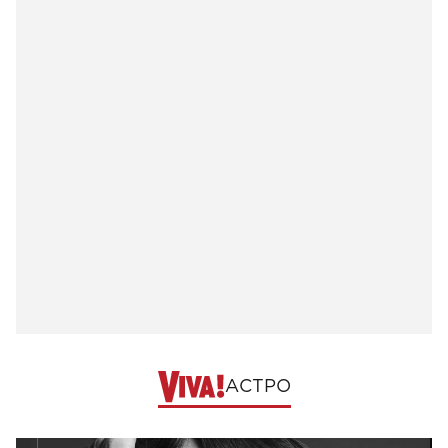
АСТРО