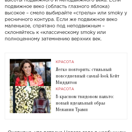
высоты подвижного и неподвижного века. Если
подвижное веко (область глазного яблока)
высокое – смело выбирайте «стрелы» или smoky у
ресничного контура. Если же подвижное веко
маленькое, спрятано под неподвижным –
склоняйтесь к «классическому smoky или
полноценному затемнению верхних век.
КРАСОТА
Легко повторить: стильный
повседневный casual-look Кейт
Миддлтон
КРАСОТА
В красном твидовом пальто:
новый идеальный образ
Мелании Трамп