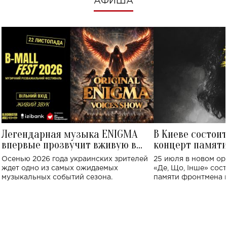
АФИША
Легендарная музыка ENIGMA
В Киеве состои
впервые прозвучит вживую в
концерт памят
Украине: где состоится концерт
Клименко: более
Осенью 2026 года украинских зрителей
25 июля в новом op
исполнят песн
ждет одно из самых ожидаемых
«Де, Що, Інше» сос
музыкальных событий сезона.
памяти фронтмена
Михаила Клименко. 
особенный музыкал
посвященный артист
стало символом ис
настоящей любви.