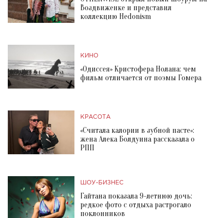
Воздвиженке и представил
коллекцию Hedonism
КИНО
«Одиссея» Кристофера Нолана: чем
фильм отличается от поэмы Гомера
КРАСОТА
«Считала калории в зубной пасте»:
жена Алека Болдуина рассказала о
РПП
ШОУ-БИЗНЕС
Гайтана показала 9-летнюю дочь:
редкое фото с отдыха растрогало
поклонников