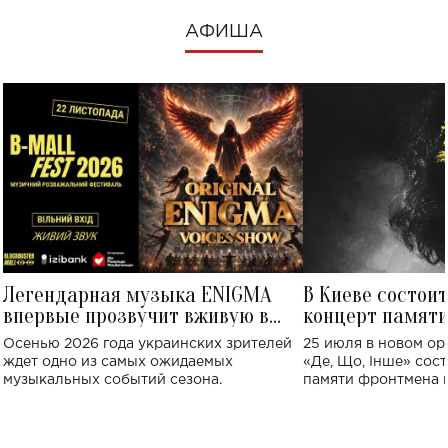
АФИША
Легендарная музыка ENIGMA
В Киеве состои
впервые прозвучит вживую в
концерт памят
Украине: где состоится концерт
Клименко: более
Осенью 2026 года украинских зрителей
25 июля в новом op
исполнят песн
ждет одно из самых ожидаемых
«Де, Що, Інше» сос
музыкальных событий сезона.
памяти фронтмена
Михаила Клименко. 
особенный музыкал
посвященный артист