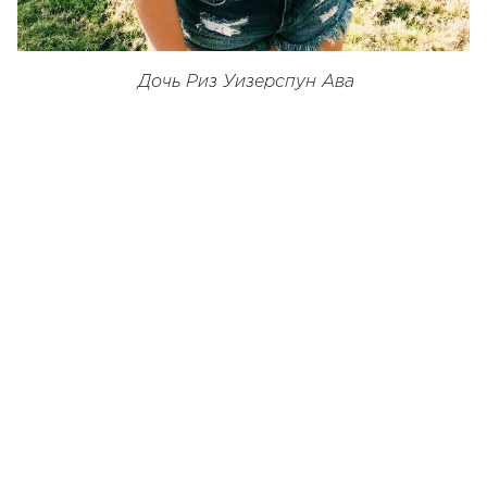
Дочь Риз Уизерспун Ава