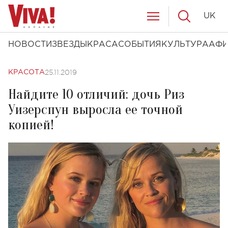
UK
НОВОСТИ
ЗВЕЗДЫ
КРАСА
СОБЫТИЯ
КУЛЬТУРА
АФ
25.11.2019
КРАСОТА
Найдите 10 отличий: дочь Риз
Уизерспун выросла ее точной
копией!