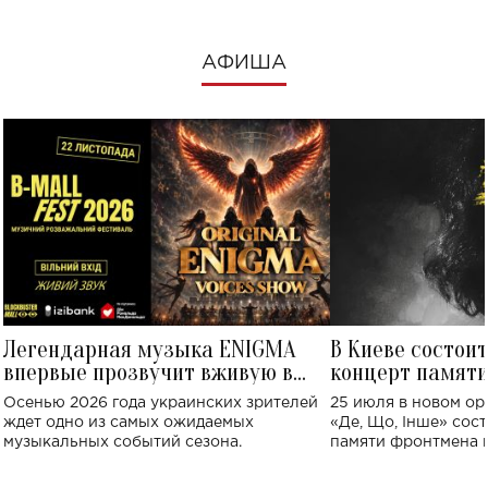
АФИША
Легендарная музыка ENIGMA
В Киеве состои
впервые прозвучит вживую в
концерт памят
Украине: где состоится концерт
Клименко: более
Осенью 2026 года украинских зрителей
25 июля в новом op
исполнят песн
ждет одно из самых ожидаемых
«Де, Що, Інше» сос
музыкальных событий сезона.
памяти фронтмена
Михаила Клименко. 
особенный музыкал