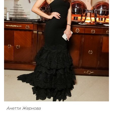
Анетти Жернова