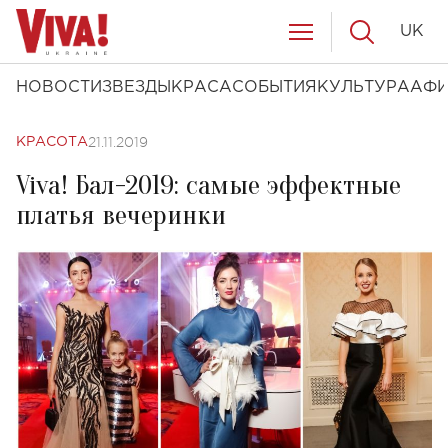
UK
НОВОСТИ
ЗВЕЗДЫ
КРАСА
СОБЫТИЯ
КУЛЬТУРА
АФ
21.11.2019
КРАСОТА
Viva! Бал-2019: самые эффектные
платья вечеринки