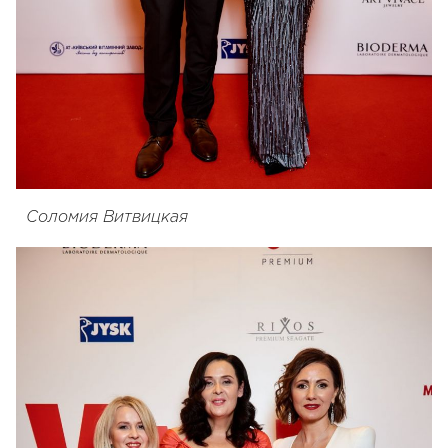
Соломия Витвицкая