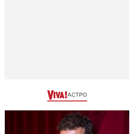
АСТРО