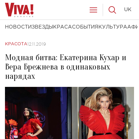
UK
НОВОСТИ
ЗВЕЗДЫ
КРАСА
СОБЫТИЯ
КУЛЬТУРА
АФ
12.11.2019
КРАСОТА
Модная битва: Екатерина Кухар и
Вера Брежнева в одинаковых
нарядах