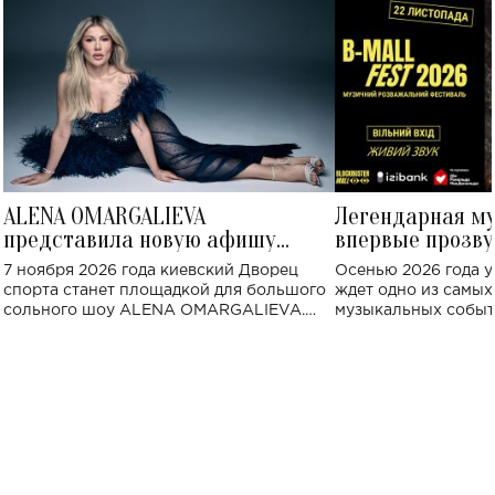
ALENA OMARGALIEVA
Легендарная м
представила новую афишу
впервые прозву
большого концерта во Дворце
Украине: где со
7 ноября 2026 года киевский Дворец
Осенью 2026 года у
спорта
спорта станет площадкой для большого
ждет одно из самы
сольного шоу ALENA OMARGALIEVA.
музыкальных событ
Концерт получил символичное название
«Не пьяная — влюбленная».