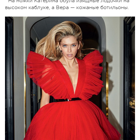
На ножки Катерина обула изящные лодочки на
высоком каблуке, а Вера — кожаные ботильоны.