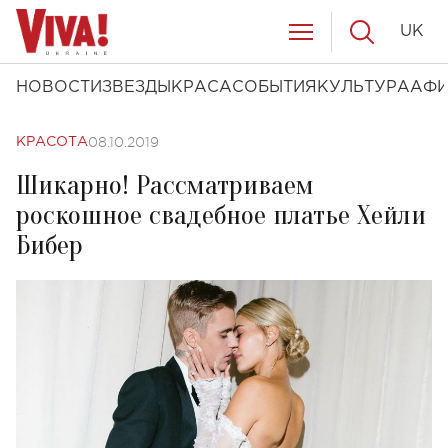
UK
НОВОСТИ
ЗВЕЗДЫ
КРАСА
СОБЫТИЯ
КУЛЬТУРА
АФ
08.10.2019
КРАСОТА
Шикарно! Рассматриваем
роскошное свадебное платье Хейли
Бибер