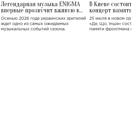
Легендарная музыка ENIGMA
В Киеве состои
впервые прозвучит вживую в
концерт памят
Украине: где состоится концерт
Клименко: более
Осенью 2026 года украинских зрителей
25 июля в новом op
исполнят песн
ждет одно из самых ожидаемых
«Де, Що, Інше» сос
музыкальных событий сезона.
памяти фронтмена
Михаила Клименко. 
особенный музыкал
посвященный артист
стало символом ис
настоящей любви.