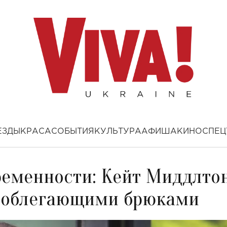
ЕЗДЫ
КРАСА
СОБЫТИЯ
КУЛЬТУРА
АФИША
КИНО
СПЕЦ
еременности: Кейт Миддлто
у облегающими брюками