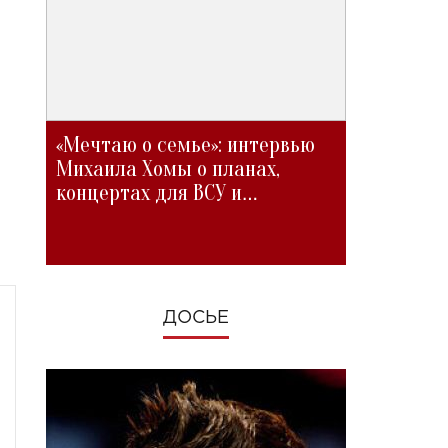
«Мечтаю о семье»: интервью
Михаила Хомы о планах,
концертах для ВСУ и
изменениях во время войны
ДОСЬЕ