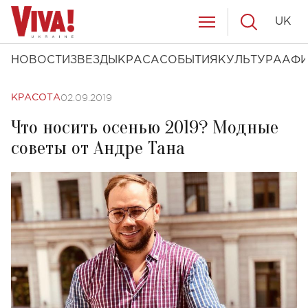
UK
НОВОСТИ
ЗВЕЗДЫ
КРАСА
СОБЫТИЯ
КУЛЬТУРА
АФ
02.09.2019
КРАСОТА
Что носить осенью 2019? Модные
советы от Андре Тана