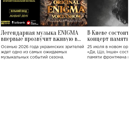
Легендарная музыка ENIGMA
В Киеве состои
впервые прозвучит вживую в
концерт памят
Украине: где состоится концерт
Клименко: более
Осенью 2026 года украинских зрителей
25 июля в новом op
исполнят песн
ждет одно из самых ожидаемых
«Де, Що, Інше» сос
музыкальных событий сезона.
памяти фронтмена
Михаила Клименко. 
особенный музыкал
посвященный артист
стало символом ис
настоящей любви.