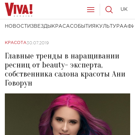
UK
НОВОСТИ
ЗВЕЗДЫ
КРАСА
СОБЫТИЯ
КУЛЬТУРА
АФ
30.07.2019
КРАСОТА
Главные тренды в наращивании
ресниц от beauty- эксперта,
собственника салона красоты Ани
Говорун