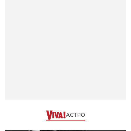
АСТРО