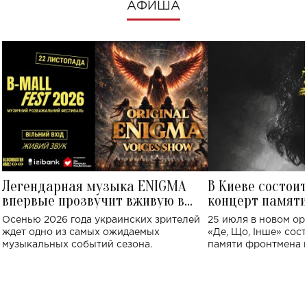
АФИША
Легендарная музыка ENIGMA
В Киеве состои
впервые прозвучит вживую в
концерт памят
Украине: где состоится концерт
Клименко: более
Осенью 2026 года украинских зрителей
25 июля в новом op
исполнят песн
ждет одно из самых ожидаемых
«Де, Що, Інше» сос
музыкальных событий сезона.
памяти фронтмена
Михаила Клименко. 
особенный музыкал
посвященный артист
стало символом ис
настоящей любви.