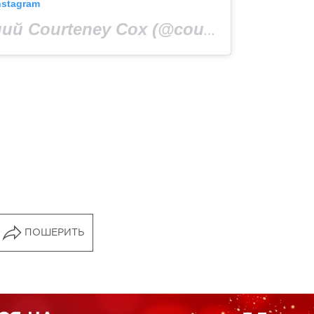
nstagram
Допис, поширений Courteney Cox (@courteneycoxofficial)
ПОШЕРИТЬ