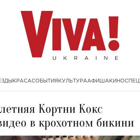
ЕЗДЫ
КРАСА
СОБЫТИЯ
КУЛЬТУРА
АФИША
КИНО
СПЕЦ
-летняя Кортни Кокс
видео в крохотном бикини