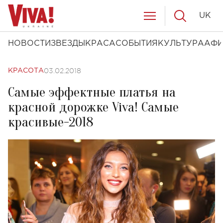
UK
НОВОСТИ
ЗВЕЗДЫ
КРАСА
СОБЫТИЯ
КУЛЬТУРА
АФ
03.02.2018
КРАСОТА
Самые эффектные платья на
красной дорожке Viva! Самые
красивые-2018