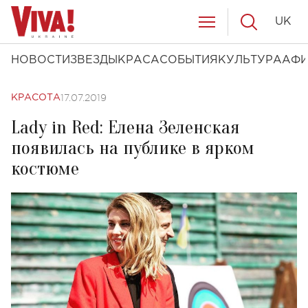
UK
НОВОСТИ
ЗВЕЗДЫ
КРАСА
СОБЫТИЯ
КУЛЬТУРА
АФ
17.07.2019
КРАСОТА
Lady in Red: Елена Зеленская
появилась на публике в ярком
костюме