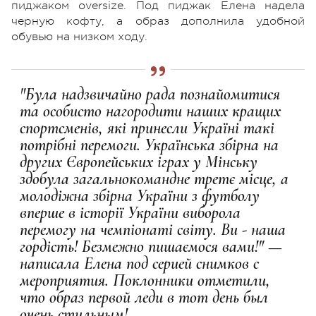
пиджаком oversize. Под пиджак Елена надела
черную кофту, а образ дополнила удобной
обувью на низком ходу.
"Була надзвичайно рада познайомитися
та особисто нагородити наших кращих
спортсменів, які принесли Україні такі
потрібні перемоги. Українська збірна на
других Європейських іграх у Мінську
здобула загальнокомандне третє місце, а
молодіжна збірна України з футболу
вперше в історії України виборола
перемогу на чемпіонаті світу. Ви - наша
гордість! Безмежно пишаємося вами!" —
написала Елена под серией снимков с
мероприятия. Поклонники отметили,
что образ первой леди в тот день был
очень стильным!