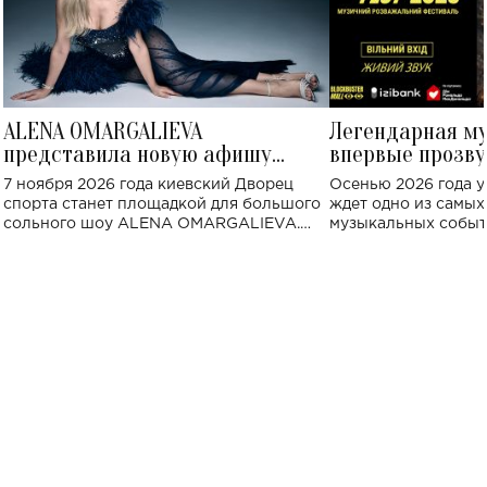
ALENA OMARGALIEVA
Легендарная м
представила новую афишу
впервые прозву
большого концерта во Дворце
Украине: где со
7 ноября 2026 года киевский Дворец
Осенью 2026 года у
спорта
спорта станет площадкой для большого
ждет одно из самы
сольного шоу ALENA OMARGALIEVA.
музыкальных событ
Концерт получил символичное название
«Не пьяная — влюбленная».