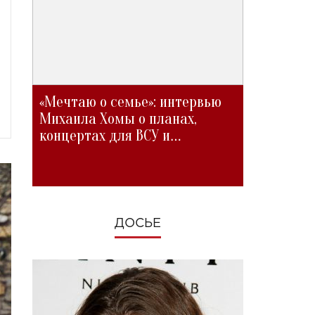
«Мечтаю о семье»: интервью
Михаила Хомы о планах,
концертах для ВСУ и
изменениях во время войны
ДОСЬЕ