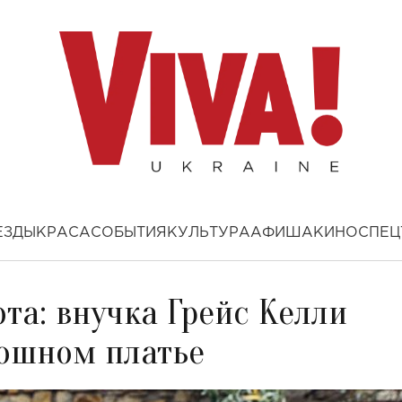
ЕЗДЫ
КРАСА
СОБЫТИЯ
КУЛЬТУРА
АФИША
КИНО
СПЕЦ
та: внучка Грейс Келли
ошном платье