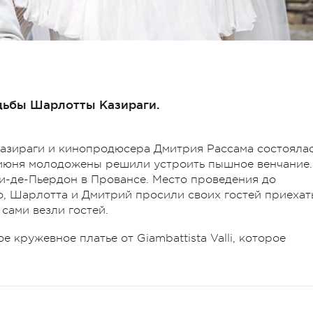
адьбы Шарлотты Казираги.
азираги и кинопродюсера Дмитрия Рассама состояла
9 июня молодожены решили устроить пышное венчание.
и-де-Пьердон в Провансе. Место проведения до
го, Шарлотта и Дмитрий просили своих гостей приехат
сами везли гостей.
 кружевное платье от Giambattista Valli, которое