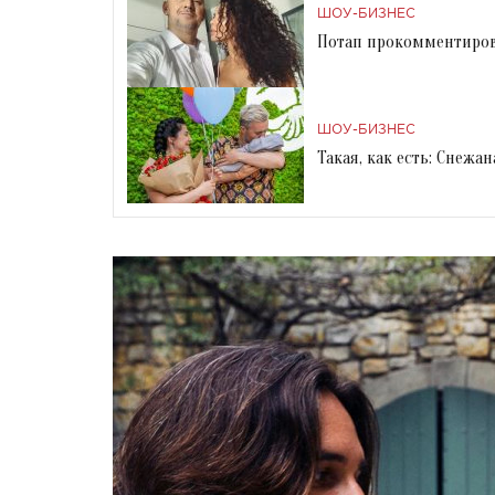
ШОУ-БИЗНЕС
Потап прокомментиров
ШОУ-БИЗНЕС
Такая, как есть: Снежа