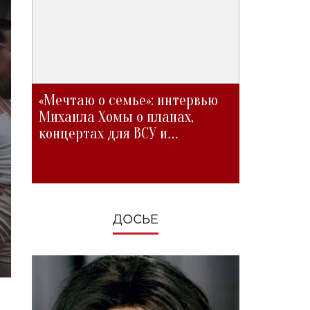
«Мечтаю о семье»: интервью
Михаила Хомы о планах,
концертах для ВСУ и
изменениях во время войны
ДОСЬЕ