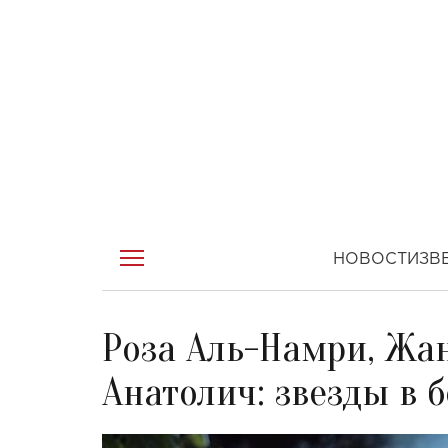
НОВОСТИ
ЗВ
Роза Аль-Намри, Жа
Анатолич: звезды в б