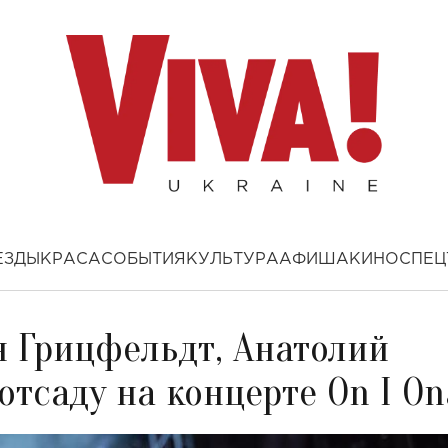
ЕЗДЫ
КРАСА
СОБЫТИЯ
КУЛЬТУРА
АФИША
КИНО
СПЕЦ
н Грицфельдт, Анатолий
отсаду на концерте On I On