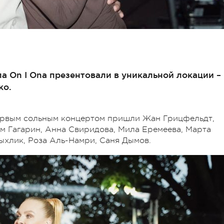
а On I Ona презентовали в уникальной локации –
ко.
первым сольным концертом пришли Жан Грицфельдт,
м Гагарин, Анна Свиридова, Мила Еремеева, Марта
ыхлик, Роза Аль-Намри, Саня Дымов.