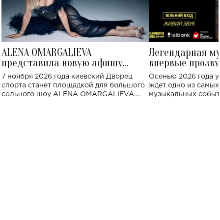
ALENA OMARGALIEVA
Легендарная м
представила новую афишу
впервые прозву
большого концерта во Дворце
Украине: где со
7 ноября 2026 года киевский Дворец
Осенью 2026 года у
спорта
спорта станет площадкой для большого
ждет одно из самы
сольного шоу ALENA OMARGALIEVA.
музыкальных событ
Концерт получил символичное название
«Не пьяная — влюбленная».