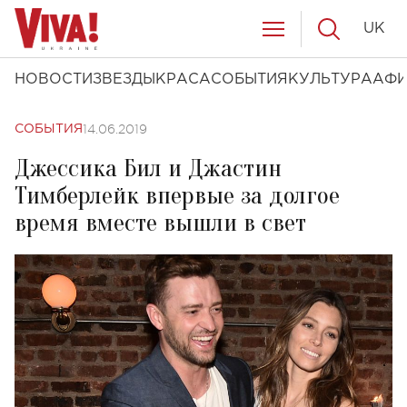
UK
НОВОСТИ
ЗВЕЗДЫ
КРАСА
СОБЫТИЯ
КУЛЬТУРА
АФ
14.06.2019
СОБЫТИЯ
Джессика Бил и Джастин
Тимберлейк впервые за долгое
время вместе вышли в свет