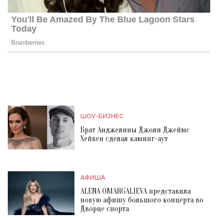
ШОУ-БИЗНЕС
Брат Анджелины Джоли Джеймс
Хейвен сделал каминг-аут
АФИША
ALENA OMARGALIEVA представила
новую афишу большого концерта во
Дворце спорта