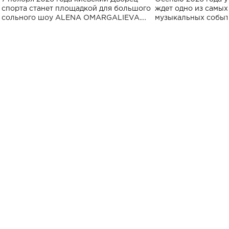
спорта
спорта станет площадкой для большого
ждет одно из самы
сольного шоу ALENA OMARGALIEVA.
музыкальных событ
Концерт получил символичное название
«Не пьяная — влюбленная».