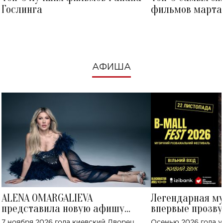
Гослинга
фильмов марта 
посмотреть в к
АФИША
ALENA OMARGALIEVA
Легендарная м
представила новую афишу
впервые прозву
большого концерта во Дворце
Украине: где со
7 ноября 2026 года киевский Дворец
Осенью 2026 года у