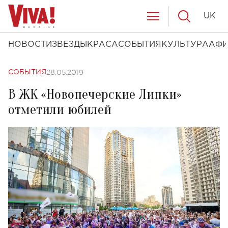
UK
НОВОСТИ
ЗВЕЗДЫ
КРАСА
СОБЫТИЯ
КУЛЬТУРА
АФ
28.05.2019
СОБЫТИЯ
В ЖК «Новопечерские Липки»
отметили юбилей