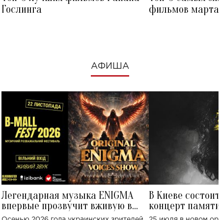
Гослинга
фильмов марта 
посмотреть в к
АФИША
Легендарная музыка ENIGMA
В Киеве состои
впервые прозвучит вживую в
концерт памят
Украине: где состоится концерт
Клименко: более
Осенью 2026 года украинских зрителей
25 июля в новом op