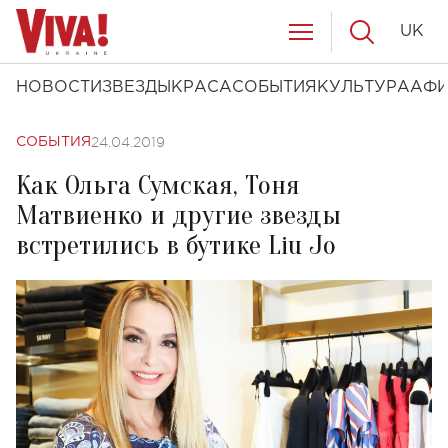
UK
НОВОСТИ
ЗВЕЗДЫ
КРАСА
СОБЫТИЯ
КУЛЬТУРА
АФ
24.04.2019
СОБЫТИЯ
Как Ольга Сумская, Тоня
Матвиенко и другие звезды
встретились в бутике Liu Jo