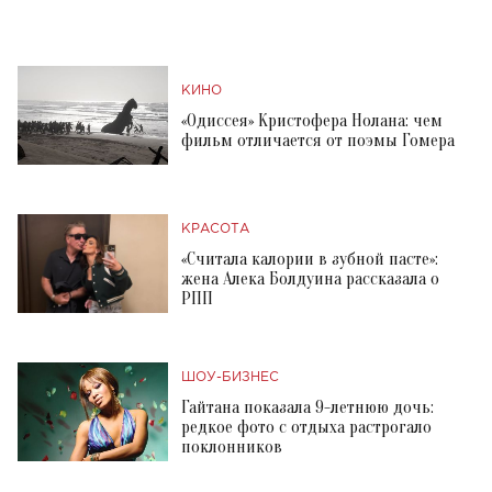
КИНО
«Одиссея» Кристофера Нолана: чем
фильм отличается от поэмы Гомера
КРАСОТА
«Считала калории в зубной пасте»:
жена Алека Болдуина рассказала о
РПП
ШОУ-БИЗНЕС
Гайтана показала 9-летнюю дочь:
редкое фото с отдыха растрогало
поклонников