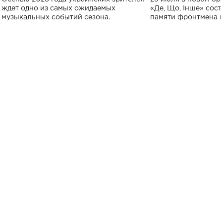
исполнят песн
ждет одно из самых ожидаемых
«Де, Що, Інше» сос
музыкальных событий сезона.
памяти фронтмена
Михаила Клименко. 
особенный музыкал
посвященный артист
стало символом ис
настоящей любви.