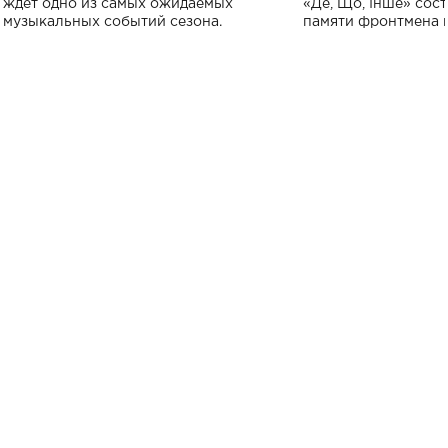
ждет одно из самых ожидаемых
«Де, Що, Інше» сос
музыкальных событий сезона.
памяти фронтмена
Михаила Клименко. 
особенный музыкал
посвященный артист
стало символом ис
настоящей любви.