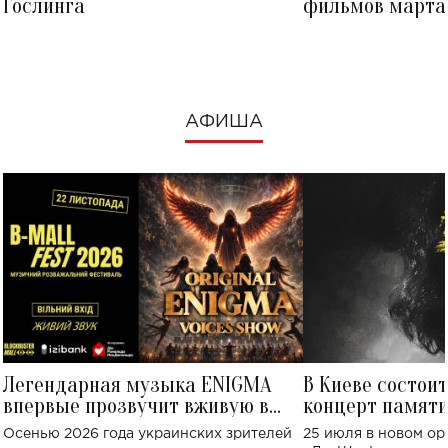
Гослинга
фильмов марта 
посмотреть в к
АФИША
Легендарная музыка ENIGMA
В Киеве состои
впервые прозвучит вживую в
концерт памят
Украине: где состоится концерт
Клименко: более
Осенью 2026 года украинских зрителей
25 июля в новом op
исполнят песн