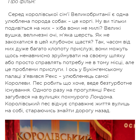
Про фільм:
Серед королівської сім'ї Великобританії є одна
улюблена порода собак – це коргі. Ну ви тільки
подивіться на них – хіба вони не милі? Великі
вушка, величезні очі, м'яка шерсть. Як не
закохатися в цей клубочок щастя? Так, часом від
них дуже багато клопоту прислузі, вони можуть
щось ненавмисно зруйнувати на своєму шляху
або просто справлять потребу не в тому місці, але
це проблеми прислуги. І ось у Букінгемському
палаці з'явився Рекс – улюбленець самої
Королеви. Пес робить що хоче, веде безтурботне
існування. Одного разу на прогулянці Рекс
загубився на вулицях похмурого Лондона.
Королівський пес відчує справжнє життя вулиць
на собі, стараючись знайти дорогу назад.