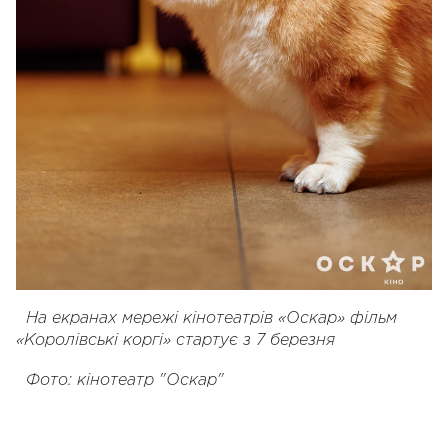
На екранах мережі кінотеатрів «Оскар» фільм
«Королівські коргі» стартує з 7 березня
Фото: кінотеатр "Оскар"