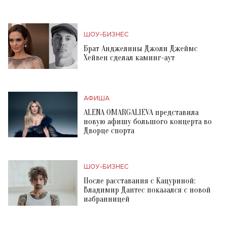
ШОУ-БИЗНЕС
Брат Анджелины Джоли Джеймс
Хейвен сделал каминг-аут
АФИША
ALENA OMARGALIEVA представила
новую афишу большого концерта во
Дворце спорта
ШОУ-БИЗНЕС
После расставания с Кацуриной:
Владимир Дантес показался с новой
избранницей