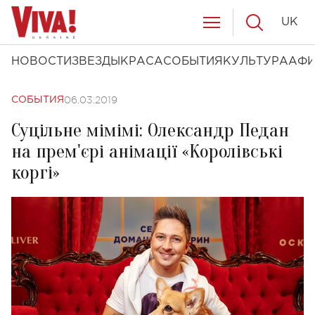
UK
НОВОСТИ
ЗВЕЗДЫ
КРАСА
СОБЫТИЯ
КУЛЬТУРА
АФ
06.03.2019
СОБЫТИЯ
Суцільне мімімі: Олександр Педан
на прем'єрі анімації «Королівські
коргі»