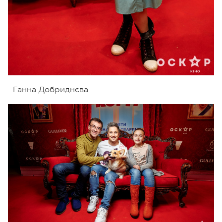
Ганна Добриднєва