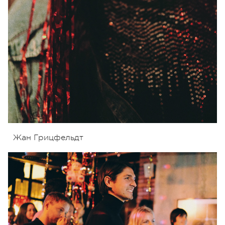
Жан Грицфельдт