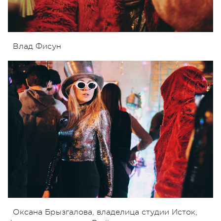
Влад Фисун
Оксана Брызгалова, владелица студии Исток,