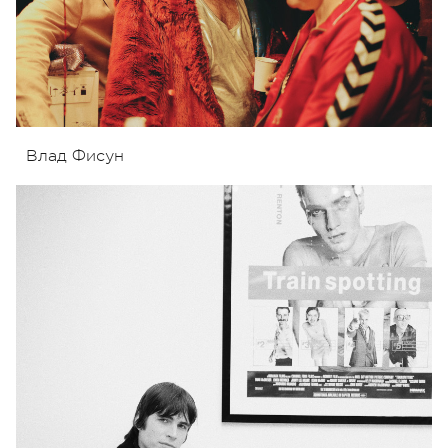
Влад Фисун