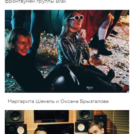
фронтвумен группы Braii
Маргарита Шекель и Оксана Брызгалова