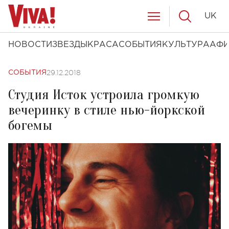
UK
НОВОСТИ
ЗВЕЗДЫ
КРАСА
СОБЫТИЯ
КУЛЬТУРА
АФ
29.12.2018
СОБЫТИЯ
Студия Исток устроила громкую
вечеринку в стиле нью-йоркской
богемы