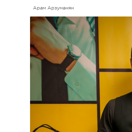
Арам Арзуманян