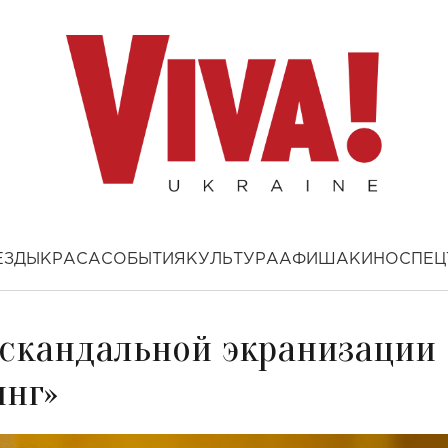
ЕЗДЫ
КРАСА
СОБЫТИЯ
КУЛЬТУРА
АФИША
КИНО
СПЕЦ
 скандальной экранизации
инг»