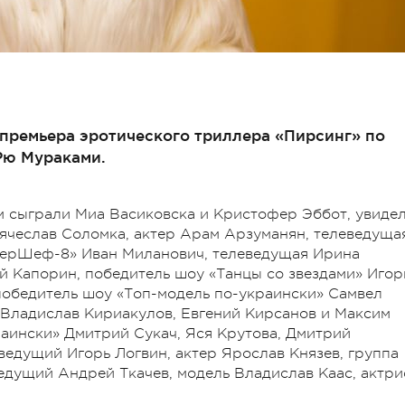
 премьера эротического триллера «Пирсинг» по
Рю Мураками.
м сыграли Миа Васиковска и Кристофер Эббот, увидел
ячеслав Соломка, актер Арам Арзуманян, телеведуща
терШеф-8» Иван Миланович, телеведущая Ирина
ий Капорин, победитель шоу «Танцы со звездами» Игор
 победитель шоу «Топ-модель по-украински» Самвел
 Владислав Кириакулов, Евгений Кирсанов и Максим
раински» Дмитрий Сукач, Яся Крутова, Дмитрий
ведущий Игорь Логвин, актер Ярослав Князев, группа
едущий Андрей Ткачев, модель Владислав Каас, актри