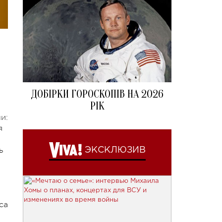
ДОБІРКИ ГОРОСКОПІВ НА 2026
РІК
и:
я
ь
ЭКСКЛЮЗИВ
са