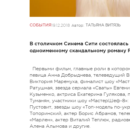
19.12.2018
Автор:
СОБЫТИЯ
ТАТЬЯНА ВИТЯЗЬ
В столичном Синема Сити состоялась
одноименному скандальному роману 
Первыми фильм, главные роли в которо
певица Анна Добрыднева, телеведущий В
Виктория Маремуха, финалист шоу «Мас
Ратушная, звезда сериала «Сваты» Евген
Кузьменко, актриса Екатерина Гулякова,
Туманян, участники шоу «МастерШеф-8»:
Пустовит, звезды шоу «Топ-модель по-ук
Топоринский, актер Борис Абрамов, теле
«Марлен», актер Виталий Теплюк, радиов
Алена Алымова и другие.