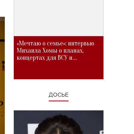
«Мечтаю о семье»: интервью
Михаила Хомы о планах,
концертах для ВСУ и
изменениях во время войны
ДОСЬЕ