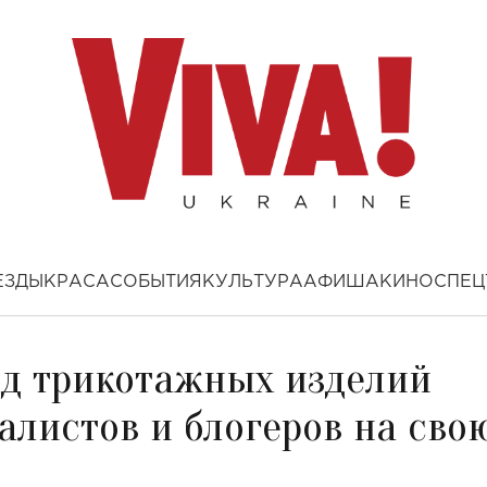
ЕЗДЫ
КРАСА
СОБЫТИЯ
КУЛЬТУРА
АФИША
КИНО
СПЕЦ
нд трикотажных изделий
алистов и блогеров на сво