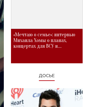
«Мечтаю о семье»: интервью
Михаила Хомы о планах,
концертах для ВСУ и
изменениях во время войны
ДОСЬЕ