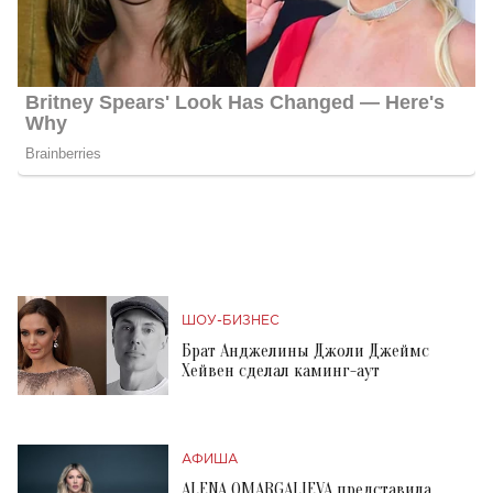
ШОУ-БИЗНЕС
Брат Анджелины Джоли Джеймс
Хейвен сделал каминг-аут
АФИША
ALENA OMARGALIEVA представила