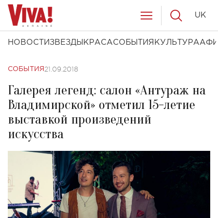
UK
НОВОСТИ
ЗВЕЗДЫ
КРАСА
СОБЫТИЯ
КУЛЬТУРА
АФ
21.09.2018
СОБЫТИЯ
Галерея легенд: салон «Антураж на
Владимирской» отметил 15-летие
выставкой произведений
искусства