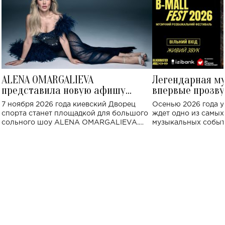
ALENA OMARGALIEVA
Легендарная м
представила новую афишу
впервые прозву
большого концерта во Дворце
Украине: где со
7 ноября 2026 года киевский Дворец
Осенью 2026 года у
спорта
спорта станет площадкой для большого
ждет одно из самы
сольного шоу ALENA OMARGALIEVA.
музыкальных событ
Концерт получил символичное название
«Не пьяная — влюбленная».