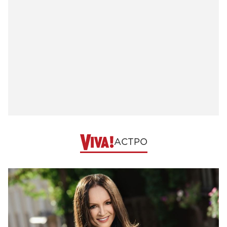
АСТРО