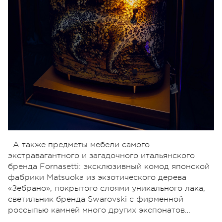
А также предметы мебели самого
экстравагантного и загадочного итальянского
бренда Fornasetti: эксклюзивный комод японской
фабрики Matsuoka из экзотического дерева
«Зебрано», покрытого слоями уникального лака,
светильник бренда Swarovski с фирменной
россыпью камней много других экспонатов…