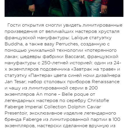
Гости открытия смогли увидеть лимитированные
произведения от величайших мастеров хрусталя
французской мануфактуры: Lalique статуэтку
Buddha, а также вазу Perruches, созданную с
помощью уникальной технологии «потерянного
лака»; шедевры фабрики Baccarat, французской
мануфактуры с 250-летней историей: один из 24-
х экземпляров подсвечника «Завтрак на траве» и
статуэтку «Пантера» цвета синей ночи дизайнера
Jan Tesar; набор столовых приборов Renaissance
и чашу из лимитированной серии в 200
экземпляров An mone – Belle poque от
легендарных мастеров по серебру Christofle
Faberge Imperial Collection Dolphin Caviar
Presentoir, эксклюзивное изделие легендарного
бренда Faberge из лимитированной партии в 100
экземпляров, мастерски сделанное вручную из