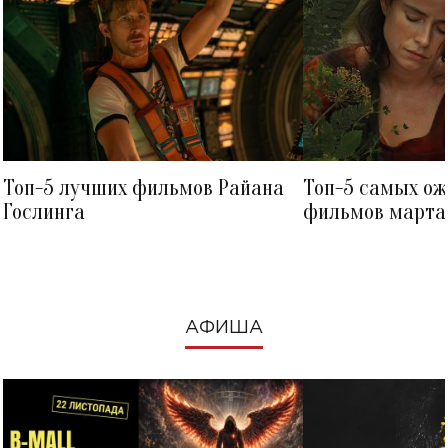
Топ-5 лучших фильмов Райана
Топ-5 самых о
Гослинга
фильмов марта 
посмотреть в к
АФИША