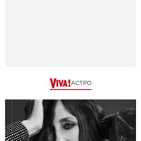
АСТРО