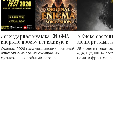
Легендарная музыка ENIGMA
В Киеве состои
впервые прозвучит вживую в
концерт памят
Украине: где состоится концерт
Клименко: более
Осенью 2026 года украинских зрителей
25 июля в новом op
исполнят песн
ждет одно из самых ожидаемых
«Де, Що, Інше» сос
музыкальных событий сезона.
памяти фронтмена
Михаила Клименко. 
особенный музыкал
посвященный артист
стало символом ис
настоящей любви.