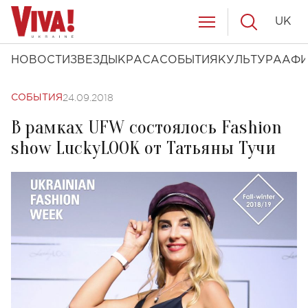
UK
НОВОСТИ
ЗВЕЗДЫ
КРАСА
СОБЫТИЯ
КУЛЬТУРА
АФ
24.09.2018
СОБЫТИЯ
В рамках UFW состоялось Fashion
show LuckyLOOK от Татьяны Тучи