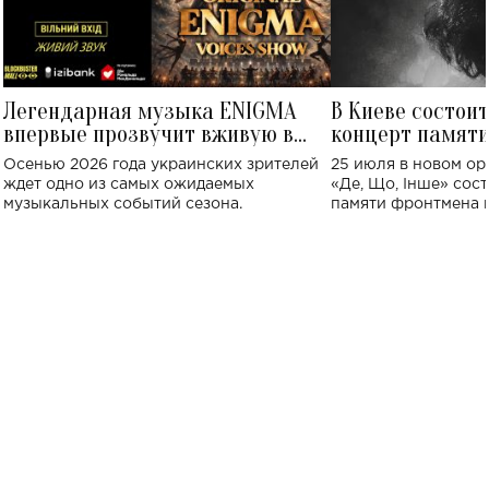
Легендарная музыка ENIGMA
В Киеве состои
впервые прозвучит вживую в
концерт памят
Украине: где состоится концерт
Клименко: более
Осенью 2026 года украинских зрителей
25 июля в новом op
исполнят песн
ждет одно из самых ожидаемых
«Де, Що, Інше» сос
музыкальных событий сезона.
памяти фронтмена
Михаила Клименко. 
особенный музыкал
посвященный артист
стало символом ис
настоящей любви.