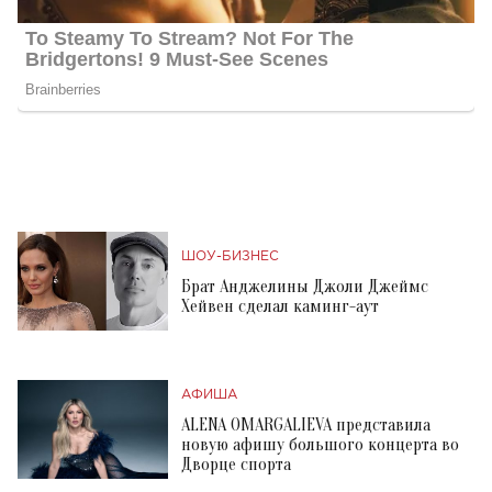
ШОУ-БИЗНЕС
Брат Анджелины Джоли Джеймс
Хейвен сделал каминг-аут
АФИША
ALENA OMARGALIEVA представила
новую афишу большого концерта во
Дворце спорта