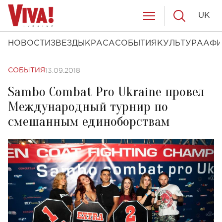
UK
НОВОСТИ
ЗВЕЗДЫ
КРАСА
СОБЫТИЯ
КУЛЬТУРА
АФ
13.09.2018
СОБЫТИЯ
Sambo Combat Pro Ukraine провел
Международный турнир по
смешанным единоборствам